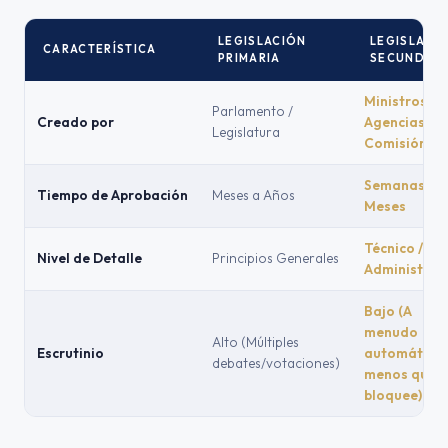
LEGISLACIÓN
LEGISLACI
CARACTERÍSTICA
PRIMARIA
SECUNDARI
Ministros /
Parlamento /
Creado por
Agencias /
Legislatura
Comisión
Semanas a
Tiempo de Aprobación
Meses a Años
Meses
Técnico /
Nivel de Detalle
Principios Generales
Administrat
Bajo (A
menudo
Alto (Múltiples
Escrutinio
automático 
debates/votaciones)
menos que s
bloquee)