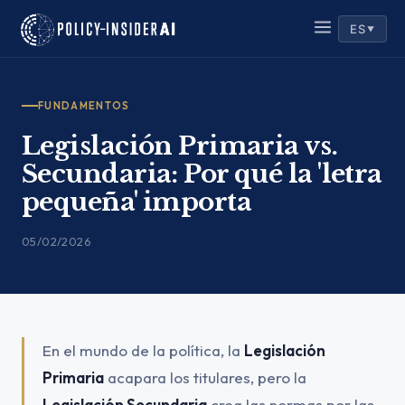
ES
▼
FUNDAMENTOS
Legislación Primaria vs.
Secundaria: Por qué la 'letra
pequeña' importa
05/02/2026
En el mundo de la política, la
Legislación
Primaria
acapara los titulares, pero la
Legislación Secundaria
crea las normas por las