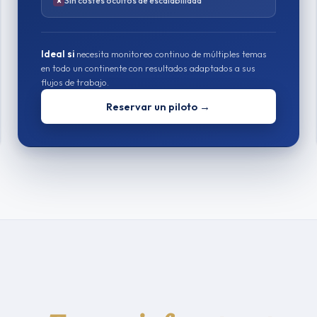
Sin costes ocultos de escalabilidad
Ideal si
necesita monitoreo continuo de múltiples temas
en todo un continente con resultados adaptados a sus
flujos de trabajo.
Reservar un piloto →