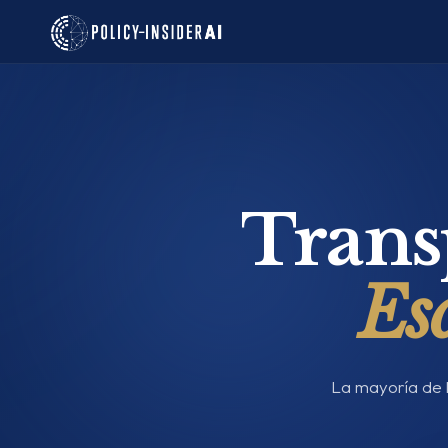
Trans
Esc
La mayoría de l