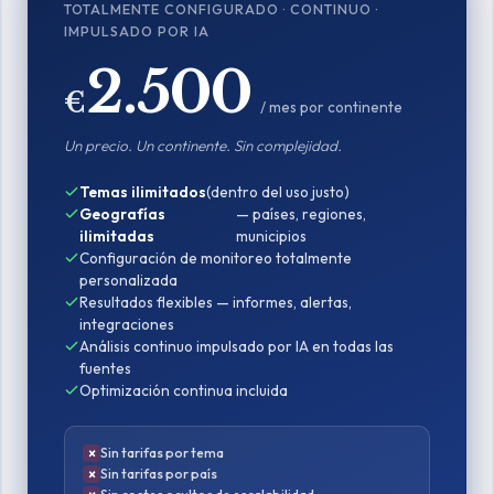
TOTALMENTE CONFIGURADO · CONTINUO ·
IMPULSADO POR IA
2.500
€
/ mes por continente
Un precio. Un continente. Sin complejidad.
Temas ilimitados
(dentro del uso justo)
Geografías
— países, regiones,
ilimitadas
municipios
Configuración de monitoreo totalmente
personalizada
Resultados flexibles — informes, alertas,
integraciones
Análisis continuo impulsado por IA en todas las
fuentes
Optimización continua incluida
Sin tarifas por tema
Sin tarifas por país