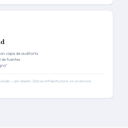
ad
con capa de auditoría
d de fuentes
gra"
luida — por diseño. Esto es infraestructura, no un servicio