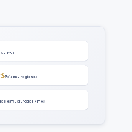
 activos
s
Países / regiones
dos estructurados / mes