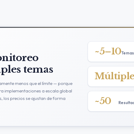
~5–10
Temas
nitoreo
iples temas
Múltiple
tivamente menos que el límite — porque
Para implementaciones a escala global
, los precios se ajustan de forma
~50
Resulta