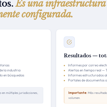
tos.
Es una infraestructura
mente configurada.
Resultados — to
atorias
Informes por correo elect
e la industria
Alertas en tiempo real 
do en búsquedas
Informes estructurados a
Portales de documentos o
en múltiples jurisdicciones,
Importante:
Más resultados
volumen.