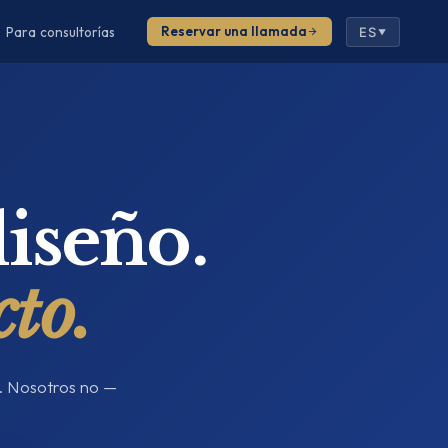
Para consultorías
Reservar una llamada
ES
▼
iseño.
cto.
s. Nosotros no —