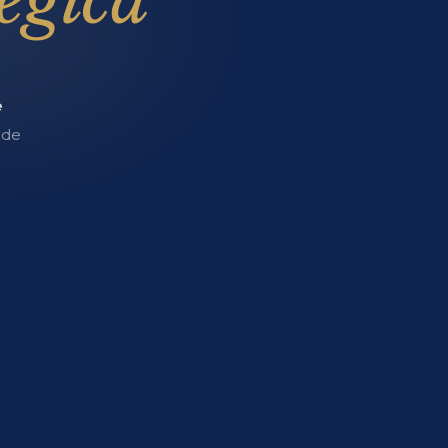
e
 de