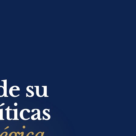
de su
ticas
tégica