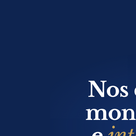
Nos 
moni
e
int