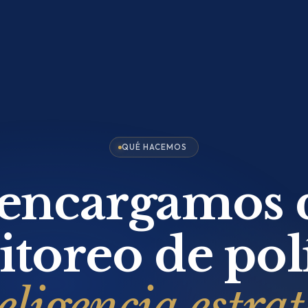
QUÉ HACEMOS
encargamos 
toreo de polí
eligencia estra