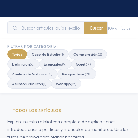
Buscar
109 artículos
FILTRAR POR CATEGORÍA:
Todos
Caso de Estudio
(1)
Comparación
(2)
Definición
(6)
Esenciales
(9)
Guía
(37)
Análisis de Noticias
(10)
Perspectivas
(28)
Asuntos Públicos
(1)
Webapp
(15)
TODOS LOS ARTÍCULOS
Explore nuestra biblioteca completa de explicaciones,
introducciones a políticas y manuales de monitoreo. Use los
filtros de arriba para refinar por tema.