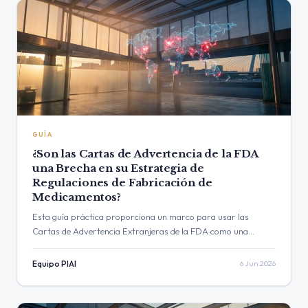
GUÍA
¿Son las Cartas de Advertencia de la FDA
una Brecha en su Estrategia de
Regulaciones de Fabricación de
Medicamentos?
Esta guía práctica proporciona un marco para usar las
Cartas de Advertencia Extranjeras de la FDA como una
herramienta de inteligencia proactiva para el monitoreo de la
cadena de suministro de API…
Equipo PIAI
6 Jun 2026