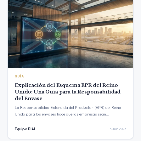
GUÍA
Explicación del Esquema EPR del Reino
Unido: Una Guía para la Responsabilidad
del Envase
La Responsabilidad Extendida del Productor (EPR) del Reino
Unido para los envases hace que las empresas sean
financieramente responsables del costo total del ciclo de vida
de sus envases. Esta guía…
Equipo PIAI
5 Jun 2026