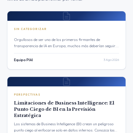
SIN CATEGORIZAR
Orgullosos de ser uno de los primeros firmantes de
transparencia de IA en Europa; muchos más deberían seguir.
Nota de transparencia: Este artículo fue redactado con el
apoyo de…
Equipo PIAI
3 Ago 2026
PERSPECTIVAS
Limitaciones de Business Intelligence: El
Punto Ciego de BI en la Previsión
Estratégica
Los sistemas de Business Intelligence (BI) crean un peligroso
punto ciego al enfocarse solo en datos internos. Conozca las