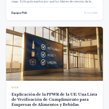
ciego. Esta guía explica por qué los líderes de ciencias de la
vida de EE. UU. necesitan monitorear señales externas para
rastrear…
Equipo PIAI
14 Jun 2026
GUÍA
Explicación de la PPWR de la UE: Una Lista
de Verificación de Cumplimiento para
Empresas de Alimentos y Bebidas