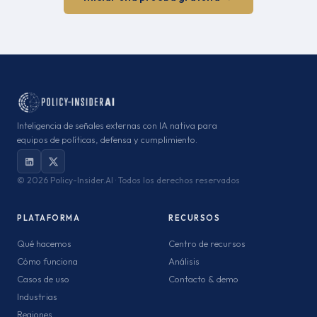
Inteligencia de señales externas con IA nativa para
equipos de políticas, defensa y cumplimiento.
©
2026 Policy-Insider.AI · Todos los derechos reservados
PLATAFORMA
RECURSOS
Qué hacemos
Centro de recursos
Cómo funciona
Análisis
Casos de uso
Contacto & demo
Industrias
Regiones