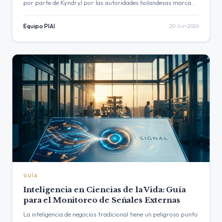
por parte de Kyndryl por las autoridades holandesas marca
un punto de inflexión crítico para fusiones y adquisiciones
tecnológicas de EE. UU. en…
Equipo PIAI
20 Jun 2026
GUÍA
Inteligencia en Ciencias de la Vida: Guía
para el Monitoreo de Señales Externas
La inteligencia de negocios tradicional tiene un peligroso punto