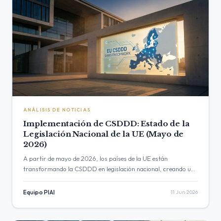
ANÁLISIS DE NOTICIAS
Implementación de CSDDD: Estado de la
Legislación Nacional de la UE (Mayo de
2026)
A partir de mayo de 2026, los países de la UE están
transformando la CSDDD en legislación nacional, creando un
complejo panorama de cumplimiento. Obtenga las últimas
actualizaciones…
Equipo PIAI
11 Jun 2026