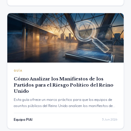
GUÍA
Cómo Analizar los Manifiestos de los
Partidos para el Riesgo Político del Reino
Unido
Esta guía ofrece un marco práctico para que los equipos de
asuntos públicos del Reino Unido analicen los manifiestos de
los partidos políticos. Aprenda un proceso de cuatro pasos
para desglosar…
Equipo PIAI
3 Jun 2026