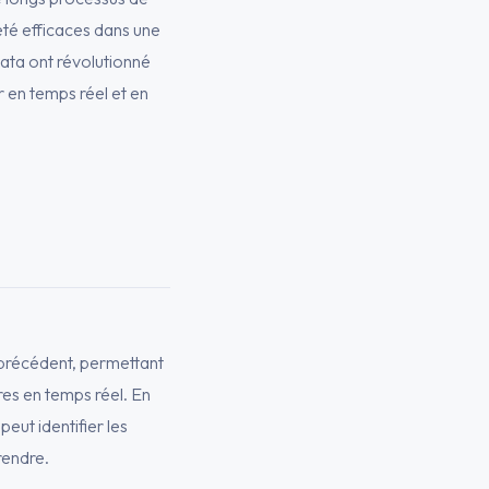
té efficaces dans une
Data ont révolutionné
r en temps réel et en
 précédent, permettant
res en temps réel. En
peut identifier les
rendre.