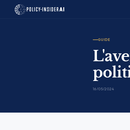
GUIDE
L'ave
polit
16/05/2024