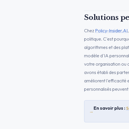
Solutions pe
Chez
Policy-Insider.AI
politique. C'est pourq
algorithmes et des pla
modèle d'IA personnali
votre organisation ou 
avons établi des parte
améliorent l'efficacit
personnalisés peuvent s
En savoir plus :
S
→