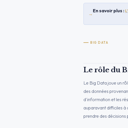
En savoir plus :
L
→
BIG DATA
Le rôle du B
Le Big Data joue un rô
des données provenant
d'information et les r
auparavant difficiles à
prendre des décisions p