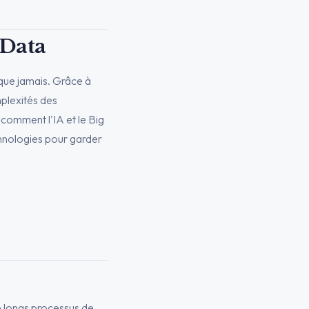
 Data
 que jamais. Grâce à
mplexités des
 comment l'IA et le Big
chnologies pour garder
de longs processus de