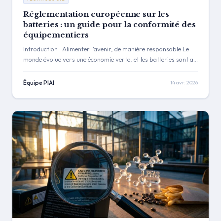
Réglementation européenne sur les
batteries : un guide pour la conformité des
équipementiers
Introduction : Alimenter l'avenir, de manière responsable Le
monde évolue vers une économie verte, et les batteries sont au
cœur de ce changement. Elles alimentent tout, des véhicules
électriques (VE) au stockage d'énergie à grande échelle. Cet
Équipe PIAI
14 avr. 2026
essor de la demande a placé la chaîne d'approvisionnement des
batteries de VE sous un microscope. Des problèmes tels que
les dommages environnementaux, les violations des droits de
l'homme dans […]