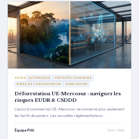
GUIDE
AUTOMOBILE
PRODUITS CHIMIQUES
BIENS DE CONSOMMATION
FABRICATION
Déforestation UE-Mercosur : naviguer les
risques EUDR & CSDDD
L'accord commercial UE-Mercosur ne concerne plus seulement
les tarifs douaniers. Les nouvelles réglementations
européennes comme l'EUDR et la CSDDD créent des obstacles
majeurs à la conformité liés à la déforestation et aux droits de
Équipe PIAI
16 avr. 2026
l'homme, exigeant un passage d'une surveillance réactive à une