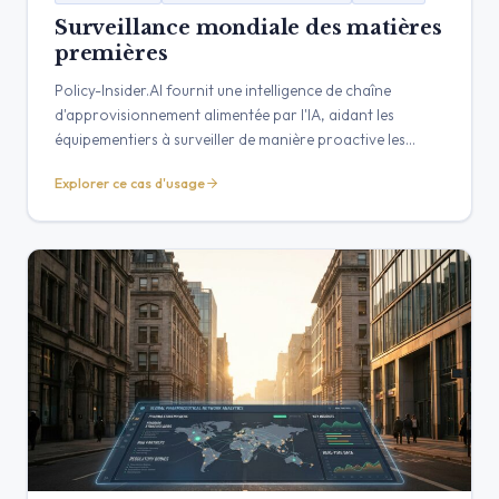
Surveillance mondiale des matières
premières
Policy-Insider.AI fournit une intelligence de chaîne
d'approvisionnement alimentée par l'IA, aidant les
équipementiers à surveiller de manière proactive les
matériaux critiques. Nous transformons les signaux
Explorer ce cas d'usage
mondiaux en informations vérifiées et exploitables sur les
risques réglementaires, géopolitiques et sociaux.