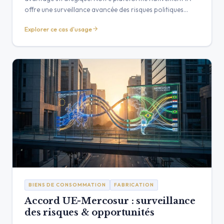
offre une surveillance avancée des risques politiques
pour vous aider à anticiper les changements de politique
Explorer ce cas d'usage
et à protéger vos intérêts.
BIENS DE CONSOMMATION
FABRICATION
Accord UE-Mercosur : surveillance
des risques & opportunités