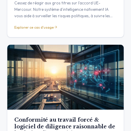
Cessez de réagir aux gros titres sur l'accord UE-
Mercosur. Notre système d'intelligence nativement IA
vous aide à surveiller les risques politiques, à suivre les
changements réglementaires et à comprendre l'ensemble
Explorer ce cas d'usage
du paysage des parties prenantes pour protéger votre
chaîne d'approvisionnement et saisir les opportunités.
Conformité au travail forcé &
logiciel de diligence raisonnable de