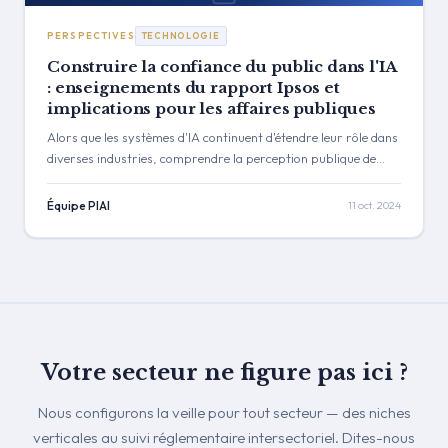
Karen Strandgaard pour une discussion en direct […]
PERSPECTIVES
TECHNOLOGIE
Construire la confiance du public dans l'IA
: enseignements du rapport Ipsos et
implications pour les affaires publiques
Alors que les systèmes d'IA continuent d'étendre leur rôle dans
diverses industries, comprendre la perception publique de
l'intelligence artificielle est essentiel. Le rapport Ipsos "Public
Trust in AI", publié en septembre 2024, éclaire le sentiment du
Équipe PIAI
11 oct. 2024
public envers l'IA, en se concentrant sur la gouvernance,
l'éthique et la confiance. Bien que l'adoption de l'IA augmente,
un scepticisme important demeure — en particulier […]
Votre secteur ne figure pas ici ?
Nous configurons la veille pour tout secteur — des niches
verticales au suivi réglementaire intersectoriel. Dites-nous