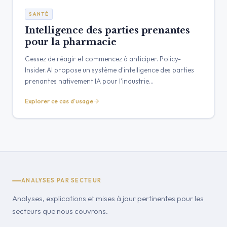
SANTÉ
Intelligence des parties prenantes
pour la pharmacie
Cessez de réagir et commencez à anticiper. Policy-
Insider.AI propose un système d'intelligence des parties
prenantes nativement IA pour l'industrie
pharmaceutique, transformant les informations
Explorer ce cas d'usage
publiques en insights prêts à la décision pour vos équipes
d'affaires publiques et d'accès au marché.
ANALYSES PAR SECTEUR
Analyses, explications et mises à jour pertinentes pour les
secteurs que nous couvrons.