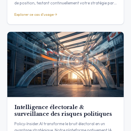
de position, testant continuellement votre stratégie par
rapport aux signaux politiques, des parties prenantes et
Explorer ce cas d'usage
médiatiques du monde réel. Transformez votre
document statique en un outil de plaidoyer proactif.
Intelligence électorale &
surveillance des risques politiques
Policy-Insider.AI transforme le bruit électoral en un
avantage stratégique. Notre plateforme nativement IA