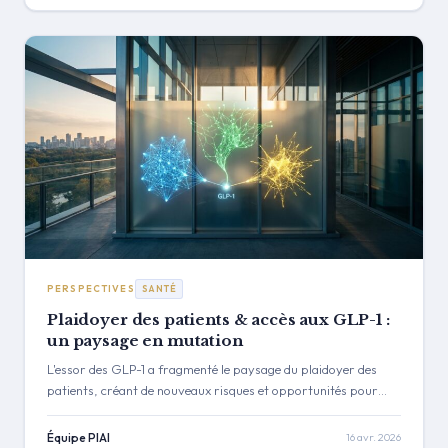
réglementaires, politiques et de marché pour protéger votre
chaîne d'approvisionnement.
PERSPECTIVES
SANTÉ
Plaidoyer des patients & accès aux GLP-1 :
un paysage en mutation
L'essor des GLP-1 a fragmenté le paysage du plaidoyer des
patients, créant de nouveaux risques et opportunités pour
l'industrie pharmaceutique. Cette étude de cas analyse les
archétypes clés du plaidoyer qui façonnent la politique d'accès
Équipe PIAI
16 avr. 2026