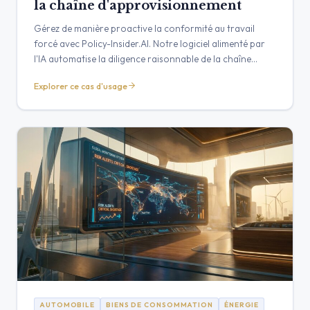
la chaîne d'approvisionnement
Gérez de manière proactive la conformité au travail
forcé avec Policy-Insider.AI. Notre logiciel alimenté par
l'IA automatise la diligence raisonnable de la chaîne
d'approvisionnement, transformant les risques
Explorer ce cas d'usage
mondiaux en intelligence exploitable et vérifiable.
AUTOMOBILE
BIENS DE CONSOMMATION
ÉNERGIE