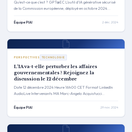
Qu'est-ce que c'est ? GPT@EC L'outil d'IA générative sécurisé
de la Commission européenne, déployé en octobre 2024.
Conçu pour aider à examiner des documents, rédiger des
textes et analyser de grands volumes de données — GPT@EC
Équipe PIAI
2 déc. 2024
est désormais un composant central des processus internes de
la Commission, y compris la manière dont les soumissions des
parties prenantes sont évaluées. Le déploiement de GPT@EC
par la Commission européenne signale […]
PERSPECTIVES
TECHNOLOGIE
L'IA va-t-elle perturber les affaires
gouvernementales ? Rejoignez la
discussion le 12 décembre
Date 12 décembre 2024 Heure 16h00 CET Format LinkedIn
AudioLive Intervenants MA Marc-Angelo Acquistucci
Fondateur, Policy-Insider.AI KS Karen Strandgaard
Consultante en affaires publiques Aperçu L'IA va-t-elle
Équipe PIAI
29 nov. 2024
perturber les affaires gouvernementales ? C'est la question
qui redéfinit la façon dont les professionnels des affaires
publiques envisagent leur travail. Le 12 décembre, Marc-
Angelo Acquistucci, fondateur de Policy-Insider.AI, rejoindra