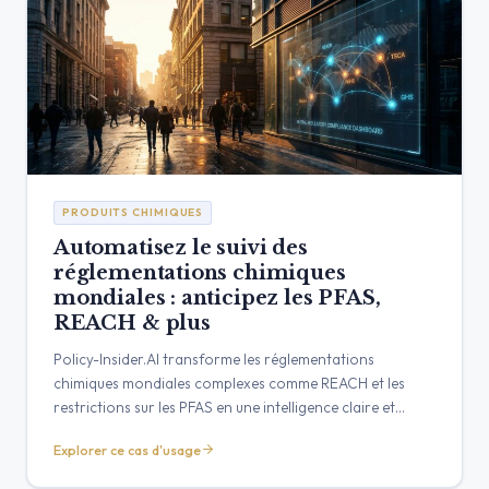
PRODUITS CHIMIQUES
Automatisez le suivi des
réglementations chimiques
mondiales : anticipez les PFAS,
REACH & plus
Policy-Insider.AI transforme les réglementations
chimiques mondiales complexes comme REACH et les
restrictions sur les PFAS en une intelligence claire et
exploitable. Automatisez la veille de conformité,
Explorer ce cas d'usage
protégez votre accès au marché et transformez le risque
réglementaire en avantage stratégique.