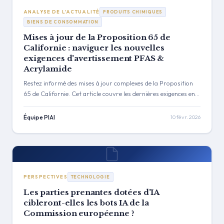
ANALYSE DE L'ACTUALITÉ
PRODUITS CHIMIQUES
BIENS DE CONSOMMATION
Mises à jour de la Proposition 65 de
Californie : naviguer les nouvelles
exigences d'avertissement PFAS &
Acrylamide
Restez informé des mises à jour complexes de la Proposition
65 de Californie. Cet article couvre les dernières exigences en
matière d'avertissement, la liste croissante des PFAS de la
Prop 65 et une décision de justice majeure sur l'acrylamide
Équipe PIAI
10 févr. 2026
dans les aliments, offrant un guide stratégique pour les
équipes de conformité.
PERSPECTIVES
TECHNOLOGIE
Les parties prenantes dotées d'IA
cibleront-elles les bots IA de la
Commission européenne ?