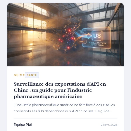
GUIDE
SANTÉ
Surveillance des exportations d'API en
Chine : un guide pour l'industrie
pharmaceutique américaine
L'industrie pharmaceutique américaine fait face à des risques
croissants liés à la dépendance aux API chinoises. Ce guide
explique pourquoi les méthodes traditionnelles échouent et
présente un cadre proactif pour la surveillance des
Équipe PIAI
21 avr. 2026
exportations d'API en Chine, couvrant les signaux