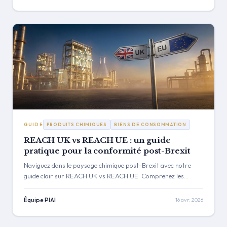
aux GLP-1 et explique pourquoi une intelligence dynamique,
basée sur l'IA, est désormais essentielle.
GUIDE
PRODUITS CHIMIQUES
BIENS DE CONSOMMATION
REACH UK vs REACH UE : un guide
pratique pour la conformité post-Brexit
Naviguez dans le paysage chimique post-Brexit avec notre
guide clair sur REACH UK vs REACH UE. Comprenez les
différences clés en matière d'enregistrement, de données et
d'organismes juridiques, et élaborez une stratégie de double
Équipe PIAI
16 avr. 2026
conformité robuste pour protéger votre accès au marché.