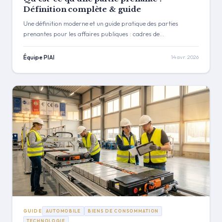
Définition complète & guide
Une définition moderne et un guide pratique des parties
prenantes pour les affaires publiques : cadres de
classification, cartographie, gestion, et pourquoi l'intelligence
des parties prenantes nativement IA remplace les feuilles de
Équipe PIAI
14 avr. 2026
calcul.
GUIDE
AUTOMOBILE
BIENS DE CONSOMMATION
TECHNOLOGIE