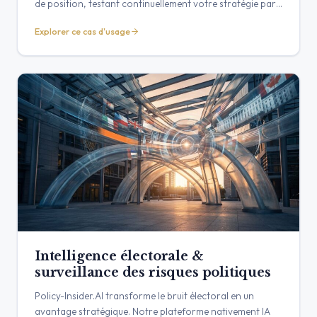
de position, testant continuellement votre stratégie par
rapport aux signaux politiques, des parties prenantes et
Explorer ce cas d'usage
des médias. Transformez votre document statique en un
outil de plaidoyer proactif.
Intelligence électorale &
surveillance des risques politiques
Policy-Insider.AI transforme le bruit électoral en un
avantage stratégique. Notre plateforme nativement IA