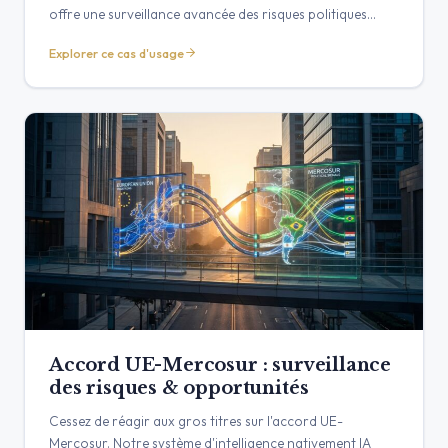
offre une surveillance avancée des risques politiques
pour vous aider à anticiper les changements de politique
Explorer ce cas d'usage
et à protéger vos intérêts.
Accord UE-Mercosur : surveillance
des risques & opportunités
Cessez de réagir aux gros titres sur l'accord UE-
Mercosur. Notre système d'intelligence nativement IA