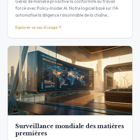
Gérez de manière proactive la conformité au travail
forcé avec Policy-Insider.AI. Notre logiciel basé sur l'IA
automatise la diligence raisonnable de la chaîne
d'approvisionnement, transformant les risques
Explorer ce cas d'usage
mondiaux en intelligence exploitable et vérifiable.
Surveillance mondiale des matières
premières