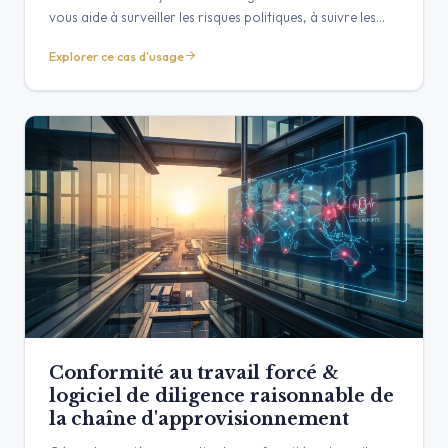
vous aide à surveiller les risques politiques, à suivre les
changements réglementaires et à comprendre l'ensemble
Explorer ce cas d'usage
du paysage des parties prenantes pour protéger votre
chaîne d'approvisionnement et saisir les opportunités.
Conformité au travail forcé &
logiciel de diligence raisonnable de
la chaîne d'approvisionnement