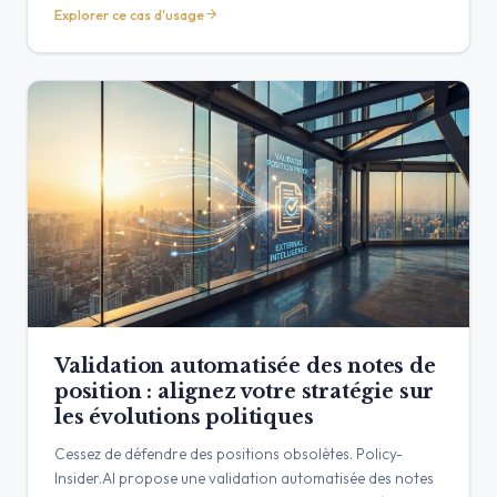
Explorer ce cas d'usage
protégez l'accès au marché et convertissez le risque
réglementaire en avantage stratégique.
Validation automatisée des notes de
position : alignez votre stratégie sur
les évolutions politiques
Cessez de défendre des positions obsolètes. Policy-
Insider.AI propose une validation automatisée des notes