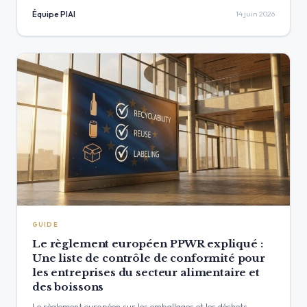
signaux externes pour suivre…
Équipe PIAI
14 juin 2026
GUIDE
Le règlement européen PPWR expliqué :
Une liste de contrôle de conformité pour
les entreprises du secteur alimentaire et
des boissons
Le règlement européen sur les emballages et les déchets