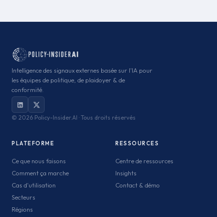
Intelligence des signaux externes basée sur l'IA pour
les équipes de politique, de plaidoyer & de
conformité.
©
2026 Policy-Insider.AI · Tous droits réservés
PLATEFORME
RESSOURCES
Ce que nous faisons
Centre de ressources
Comment ça marche
Insights
Cas d'utilisation
Contact & démo
Secteurs
Régions