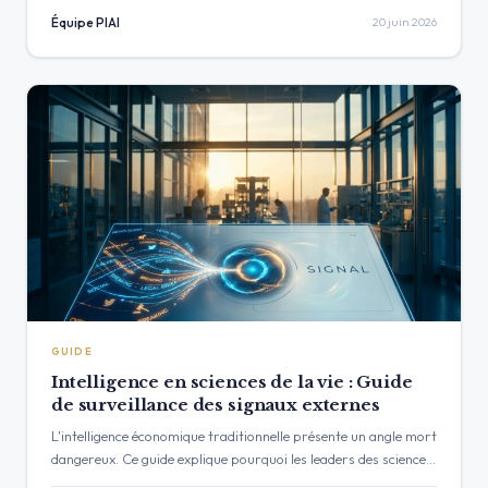
acquisitions technologiques américaines en…
Équipe PIAI
20 juin 2026
GUIDE
Intelligence en sciences de la vie : Guide
de surveillance des signaux externes
L'intelligence économique traditionnelle présente un angle mort
dangereux. Ce guide explique pourquoi les leaders des sciences
de la vie aux États-Unis ont besoin d'une surveillance des