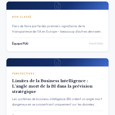
NON CLASSÉ
Fiers de faire partie des premiers signataires de la
transparence de l'IA en Europe – beaucoup d'autres devraient
suivre Note de transparence : Cet article a été rédigé avec le
soutien de…
Équipe PIAI
3 août 2026
PERSPECTIVES
Limites de la Business Intelligence :
L'angle mort de la BI dans la prévision
stratégique
Les systèmes de business intelligence (BI) créent un angle mort
dangereux en se concentrant uniquement sur les données
internes. Découvrez les principales limites de la business