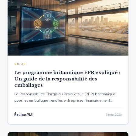
GUIDE
Le programme britannique EPR expliqué :
Un guide de la responsabilité des
emballages
La Responsabilité Élargie du Producteur (REP) britannique
pour les emballages rend les entreprises financièrement
responsables du coût du cycle de vie complet de leurs
emballages. Ce guide…
Équipe PIAI
5 juin 2026