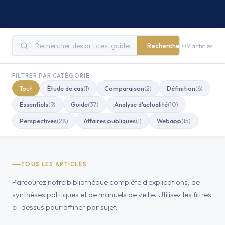
Rechercher
109 articles
FILTRER PAR CATÉGORIE :
Tout
Étude de cas
(1)
Comparaison
(2)
Définition
(6)
Essentiels
(9)
Guide
(37)
Analyse d'actualité
(10)
Perspectives
(28)
Affaires publiques
(1)
Webapp
(15)
TOUS LES ARTICLES
Parcourez notre bibliothèque complète d'explications, de
synthèses politiques et de manuels de veille. Utilisez les filtres
ci-dessus pour affiner par sujet.