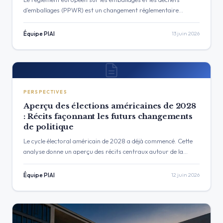
d'emballages (PPWR) est un changement réglementaire
majeur pour l'industrie alimentaire et des boissons. Ce guide
pratique…
Équipe PIAI
13 juin 2026
PERSPECTIVES
Aperçu des élections américaines de 2028
: Récits façonnant les futurs changements
de politique
Le cycle électoral américain de 2028 a déjà commencé. Cette
analyse donne un aperçu des récits centraux autour de la
politique industrielle, de la réglementation technologique,…
Équipe PIAI
12 juin 2026