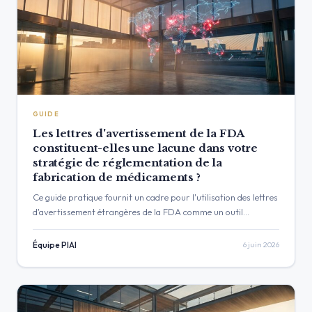
GUIDE
Les lettres d'avertissement de la FDA
constituent-elles une lacune dans votre
stratégie de réglementation de la
fabrication de médicaments ?
Ce guide pratique fournit un cadre pour l'utilisation des lettres
d'avertissement étrangères de la FDA comme un outil
d'intelligence proactive pour la surveillance de la chaîne
d'approvisionnement des API…
Équipe PIAI
6 juin 2026