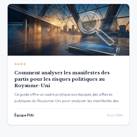
GUIDE
Comment analyser les manifestes des
partis pour les risques politiques au
Royaume-Uni
Ce guide offre un cadre pratique aux équipes des affaires
publiques du Royaume-Uni pour analyser les manifestes des
partis politiques. Apprenez un processus en quatre étapes
pour déconstruire…
Équipe PIAI
3 juin 2026