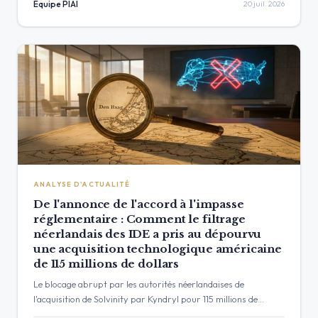
intelligence et…
Équipe PIAI
20 juil. 2026
ANALYSE D'ACTUALITÉ
De l'annonce de l'accord à l'impasse
réglementaire : Comment le filtrage
néerlandais des IDE a pris au dépourvu
une acquisition technologique américaine
de 115 millions de dollars
Le blocage abrupt par les autorités néerlandaises de
l'acquisition de Solvinity par Kyndryl pour 115 millions de
dollars marque un tournant critique pour les fusions-