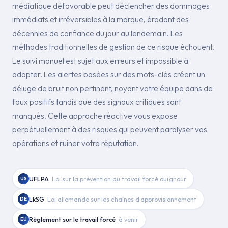
médiatique défavorable peut déclencher des dommages
immédiats et irréversibles à la marque, érodant des
décennies de confiance du jour au lendemain. Les
méthodes traditionnelles de gestion de ce risque échouent.
Le suivi manuel est sujet aux erreurs et impossible à
adapter. Les alertes basées sur des mots-clés créent un
déluge de bruit non pertinent, noyant votre équipe dans de
faux positifs tandis que des signaux critiques sont
manqués. Cette approche réactive vous expose
perpétuellement à des risques qui peuvent paralyser vos
opérations et ruiner votre réputation.
UFLPA
Loi sur la prévention du travail forcé ouïghour
US
LkSG
Loi allemande sur les chaînes d'approvisionnement
DE
Règlement sur le travail forcé
à venir
EU