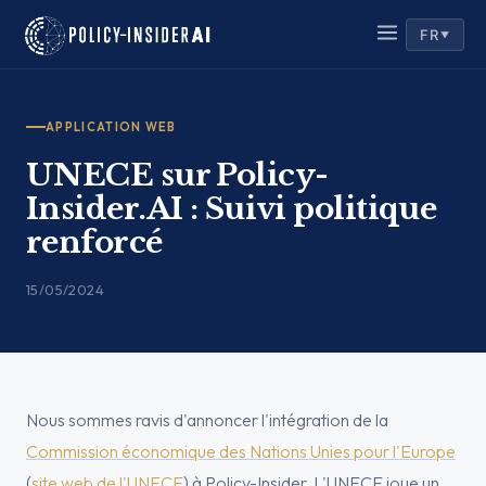
FR
▼
APPLICATION WEB
UNECE sur Policy-
Insider.AI : Suivi politique
renforcé
15/05/2024
Nous sommes ravis d'annoncer l'intégration de la
Commission économique des Nations Unies pour l'Europe
(
site web de l'UNECE
) à Policy-Insider. L'UNECE joue un