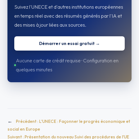
Suivez l'UNECE et d'autres institutions européennes
en temps réel avec des résumés générés par l'IA et
des mises à jour liées aux sources.
Démarrer un essai gratuit →
Aucune carte de crédit requise · Configuration en
quelques minutes
←
Précédent :
L'UNECE : Façonner le progrès économique et
social en Europe
Suivant :
Présentation du nouveau Suivi des procédures de l'UE