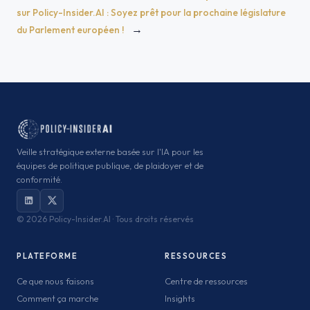
sur Policy-Insider.AI : Soyez prêt pour la prochaine législature
→
du Parlement européen !
Veille stratégique externe basée sur l'IA pour les
équipes de politique publique, de plaidoyer et de
conformité.
©
2026 Policy-Insider.AI · Tous droits réservés
PLATEFORME
RESSOURCES
Ce que nous faisons
Centre de ressources
Comment ça marche
Insights